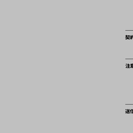
契
注
送