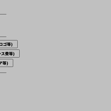
ーロゴ等)
ンス費等)
ェア等)