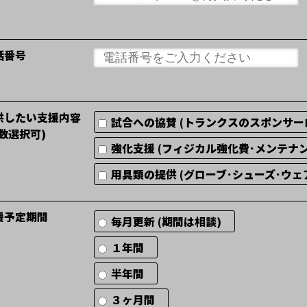
話番号
供したい支援内容
試合への協賛 (トランクスのスポンサ
複数選択可)
強化支援 (フィジカル強化費･メンテナ
用具類の提供 (グローブ･シューズ･ウ
援予定期間
毎月更新 (期間は相談)
１年間
半年間
３ヶ月間