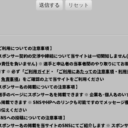
送信する
リセット
 ご利用についての注意事項 】
 スポンサー契約の交渉や締結について当サイトは一切関知しません
の責任を負いません) ※ 選手と申込者の当事者間のやり取りにてお
す ※ 必ず「
ご利用ガイド
・「
ご利用にあたっての注意事項
・
利用
・
免責事項
」をご確認の上で当サイトをご利用ください
 スポンサー名の掲載についての注意事項 】
 選手のページにスポンサー名を掲載できます ※ 企業名･個人名のい
も掲載できます ※ SNSやHPへのリンクも可能ですのでメッセージ
お伝えください
 SNSへの投稿についての注意事項 】
 スポンサー名の掲載を当サイトのSNSにてご紹介します ※ スポン