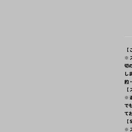
【
※
切
しま
約
【
※
で
て
【
※