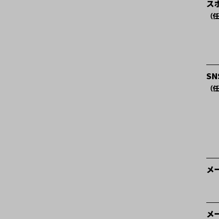
ス
（任
S
（任
メ
メ