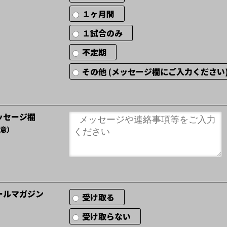
１ヶ月間
１試合のみ
不定期
その他 (メッセージ欄にご入力くださ
ッセージ欄
意）
ールマガジン
受け取る
受け取らない